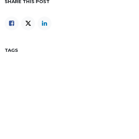
SHARE THIS POST
TAGS
OUR BLOGS
Our blog
Odoo
Successful Partner
Business