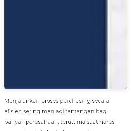
Menjalankan proses purchasing secara
efisien sering menjadi tantangan bagi
banyak perusahaan, terutama saat harus