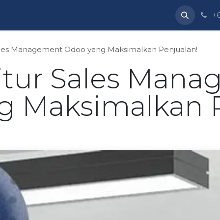
ackage
Support
Company
Blog
Courses
+6
Sales Management Odoo yang Maksimalkan Penjualan!
itur Sales Man
g Maksimalkan P
g