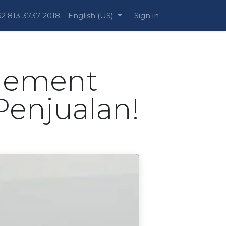
2 813 3737 2018
English (US)
Sign in
agement
enjualan!