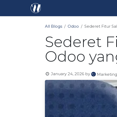
Skip to Content
Homepage
Odoo
Success P
All Blogs
Odoo
Sederet Fitur 
Sederet F
Odoo yan
January 24, 2026
by
Marketin