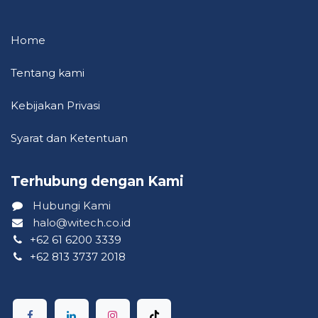
Home
Tentang kami
Kebija​kan P​riva​si
Syarat dan Ketentuan
Terhubung dengan Kami ​
Hubungi Kami
halo@witech.co.id
+62 61 6200 3339
+62 813 3737 2018