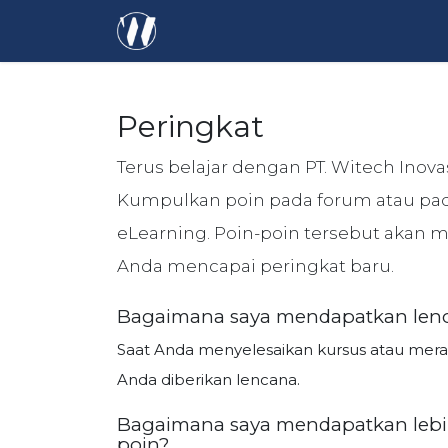
Skip ke Konten
Beranda
Odoo
Paket Sukses
Peringkat
Terus belajar dengan PT. Witech Inova
Kumpulkan poin pada forum atau pad
eLearning. Poin-poin tersebut akan
Anda mencapai peringkat baru.
Bagaimana saya mendapatkan len
Saat Anda menyelesaikan kursus atau merai
Anda diberikan lencana.
Bagaimana saya mendapatkan leb
poin?