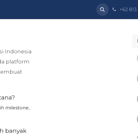
Dukungan
Perusahaan
Blog
Kursus-kursus
+62 813
si Indonesia.
a platform
 membuat
cana?
h milestone,
ih banyak