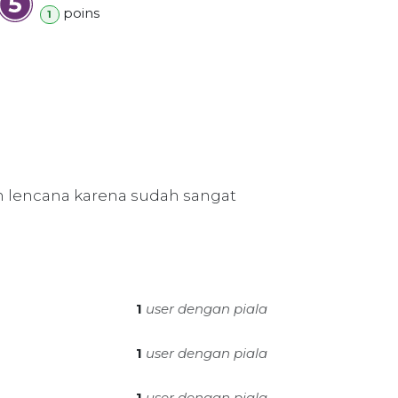
poin
s
1
 lencana karena sudah sangat
1
user dengan piala
1
user dengan piala
1
user dengan piala