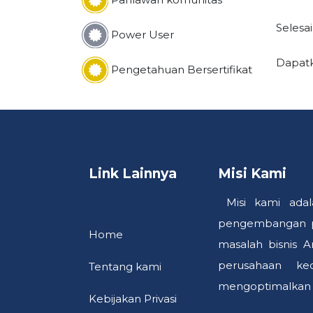
Selesa
Power User
Dapatka
Pengetahuan Bersertifikat
Link Lainnya
Misi Kami
Misi kami adal
pengembangan pr
Home
masalah bisnis 
perusahaan ke
Tentang kami
mengoptimalkan k
Kebija​kan P​riva​si