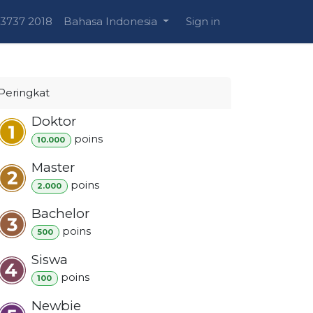
 3737 2018
Bahasa Indonesia
Sign in
Peringkat
Doktor
poin
s
10.000
Master
poin
s
2.000
Bachelor
poin
s
500
Siswa
poin
s
100
Newbie