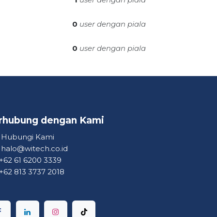
0
user dengan piala
0
user dengan piala
rhubung dengan Kami ​
Hubungi Kami
halo@witech.co.id
+62 61 6200 3339
+62 813 3737 2018